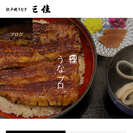
ブログ
うなブロ
三佳の