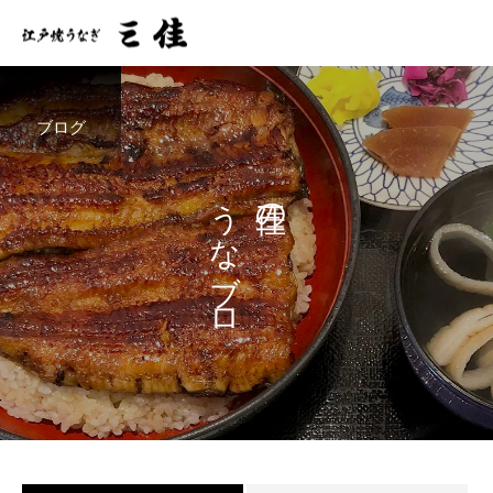
ブログ
うなブロ
三佳の