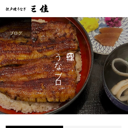
ブログ
うなブロ
三佳の