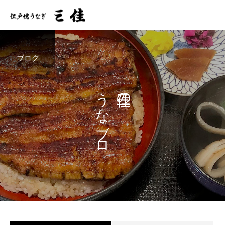
ブログ
うなブロ
三佳の