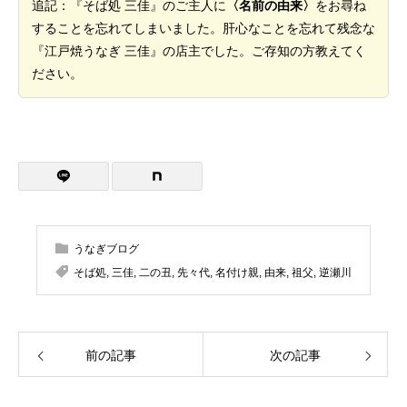
追記：『そば処 三佳』のご主人に
〈名前の由来〉
をお尋ね
することを忘れてしまいました。肝心なことを忘れて残念な
『江戸焼うなぎ 三佳』の店主でした。ご存知の方教えてく
ださい。
うなぎブログ
そば処
,
三佳
,
二の丑
,
先々代
,
名付け親
,
由来
,
祖父
,
逆瀬川
前の記事
次の記事