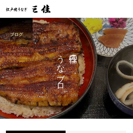
ブログ
うなブロ
三佳の