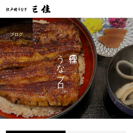
ブログ
うなブロ
三佳の